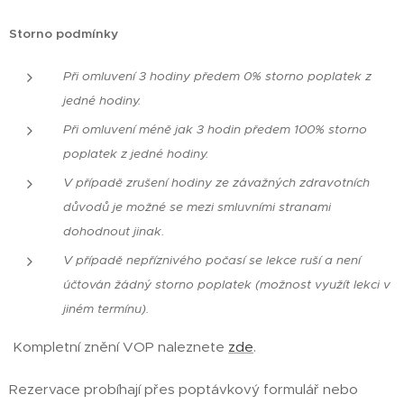
Storno podmínky
Při omluvení 3 hodiny předem 0% storno poplatek z
jedné hodiny.
Při omluvení méně jak 3 hodin předem 100% storno
poplatek z jedné hodiny.
V případě zrušení hodiny ze závažných zdravotních
důvodů je možné se mezi smluvními stranami
dohodnout jinak.
V případě nepříznivého počasí se lekce ruší a není
účtován žádný storno poplatek (možnost využít lekci v
jiném termínu).
Kompletní znění VOP naleznete
zde
.
Rezervace probíhají přes poptávkový formulář nebo