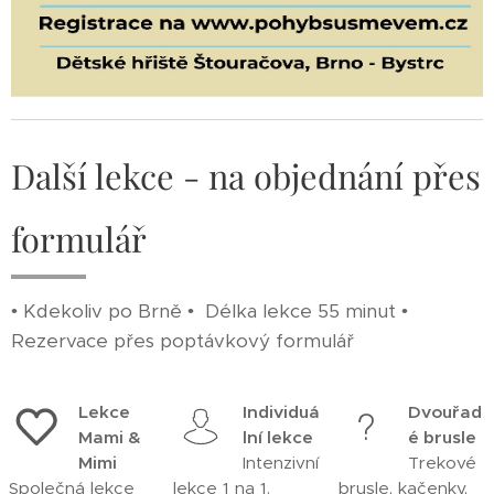
Další lekce - na objednání přes
formulář
• Kdekoliv po Brně • Délka lekce 55 minut •
Rezervace přes poptávkový formulář
Lekce
Individuá
Dvouřad
Mami &
lní lekce
é brusle
Mimi
Intenzivní
Trekové
Společná lekce
lekce 1 na 1.
brusle, kačenky,