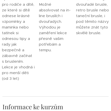
pro rodiče a dítě,
Možné
dvouřadé brusle,
ze které si dítě
absolvovat na in-
retro brusle nebo
odnese krásné
line bruslích i
taneční brusle, i
vzpomínky a
dvouřadých.
pod těmito názvy
maminka nebo
Výhodou je
můžete znát tyto
tatínek si
zaměření lekce
skvělé brusle.
odnesou tipy a
přesně vašim
rady jak
potřebám a
bezpečně a
tempu.
zábavně začínat
s bruslením.
Lekce je vhodná i
pro menší děti
(od 3 let)
Informace ke kurzům