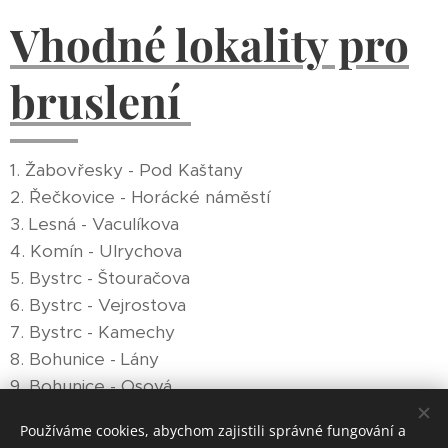
Vhodné lokality pro
bruslení
1. Žabovřesky - Pod Kaštany
2. Řečkovice - Horácké náměstí
3. Lesná - Vaculíkova
4. Komín - Ulrychova
5. Bystrc - Štouračova
6. Bystrc - Vejrostova
7. Bystrc - Kamechy
8. Bohunice - Lány
9. Bohunice - Osová
Používáme cookies, abychom zajistili správné fungování a