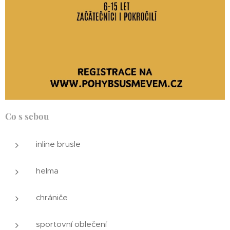
Co s sebou
inline brusle
helma
chrániče
sportovní oblečení