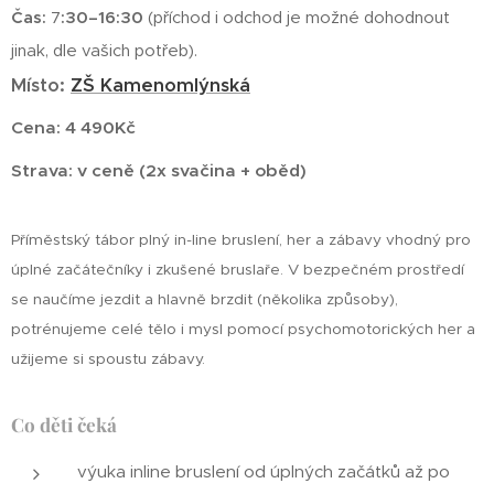
Čas:
7
:30–16:30
(příchod i odchod je možné dohodnout
jinak, dle vašich potřeb).
Místo:
ZŠ Kamenomlýnská
Cena: 4 490Kč
Strava: v ceně (2x svačina + oběd)
Příměstský tábor plný in-line bruslení, her a zábavy vhodný pro
úplné začátečníky i zkušené bruslaře. V bezpečném prostředí
se naučíme jezdit a hlavně brzdit (několika způsoby),
potrénujeme celé tělo i mysl pomocí psychomotorických her a
užijeme si spoustu zábavy.
Co děti čeká
výuka inline bruslení od úplných začátků až po